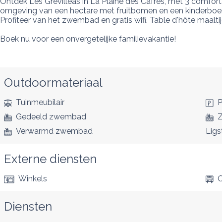
Ontdek Les Grévilleas in La Plaine des Cafres, met 3 comfo
omgeving van een hectare met fruitbomen en een kinderboerder
Profiteer van het zwembad en gratis wifi. Table d'hôte maaltijd
Boek nu voor een onvergetelijke familievakantie!
Outdoormateriaal
Tuinmeubilair
P
Gedeeld zwembad
Verwarmd zwembad
Ligs
Externe diensten
Winkels
O
Diensten