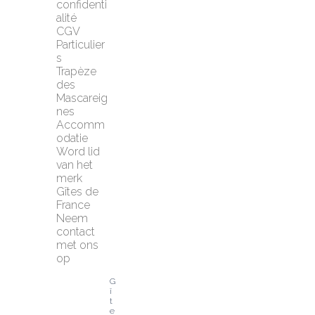
confidenti
alité
CGV 
Particulier
s
Trapèze 
des 
Mascareig
nes
Accomm
odatie
Word lid 
van het 
merk 
Gîtes de 
France
Neem 
contact 
met ons 
op
G
î
t
e