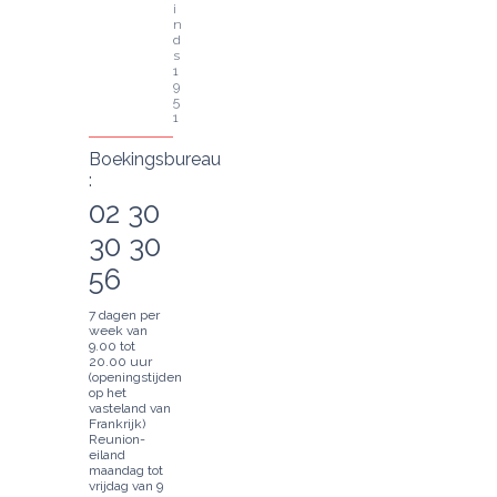
i
n
d
s 
1
9
5
1
Boekingsbureau
:
02 30
30 30
56
7 dagen per
week van
9.00 tot
20.00 uur
(openingstijden
op het
vasteland van
Frankrijk)
Reunion-
eiland
maandag tot
vrijdag van 9