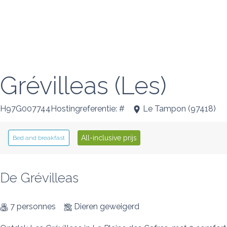
Grévilleas (Les)
H97G007744Hostingreferentie: #
Le Tampon
(
97418
)
All-inclusive prijs
Bed and breakfast
De Grévilleas
7 personnes
Dieren geweigerd