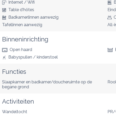
Internet / Wifi
B
Table d'hôtes
Ein
Badkamerlinnen aanwezig
O
Tafellinnen aanwezig
All-i
Binneninrichting
Open haard
Babyspullen / kinderstoel
Functies
Slaapkamer en badkamer/doucheruimte op de
Roo
begane grond
Activiteiten
Wandeltocht
PR/