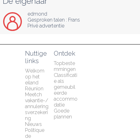
De eigenaar
edmond
Gesproken talen :
Frans
Privé advertentie
Nuttige 
Ontdek
links
Topbeste
mmingen
Welkom 
Classificati
op het 
e als 
eiland 
gemeubil
Réunion
eerde 
Meetch 
accommo
vakantie-/
datie
annulering
Goede 
sverzekeri
plannen
ng
Nieuws
Politique 
de 