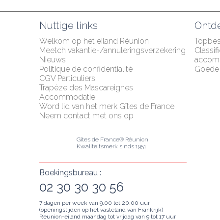
Nuttige links
Ontd
Welkom op het eiland Réunion
Topbe
Meetch vakantie-/annuleringsverzekering
Classif
Nieuws
accom
Politique de confidentialité
Goede 
CGV Particuliers
Trapèze des Mascareignes
Accommodatie
Word lid van het merk Gîtes de France
Neem contact met ons op
Gîtes de France® Réunion
Kwaliteitsmerk sinds 1951
Boekingsbureau :
02 30 30 30 56
7 dagen per week van 9.00 tot 20.00 uur
(openingstijden op het vasteland van Frankrijk)
Reunion-eiland maandag tot vrijdag van 9 tot 17 uur