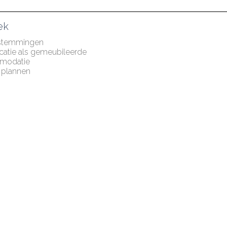
ek
stemmingen
icatie als gemeubileerde 
modatie
plannen