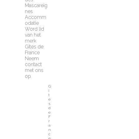
Mascareig
nes
Accomm
odatie
Word lid 
van het 
merk 
Gîtes de 
France
Neem 
contact 
met ons 
op
G
î
t
e
s 
d
e 
F
r
a
n
c
e