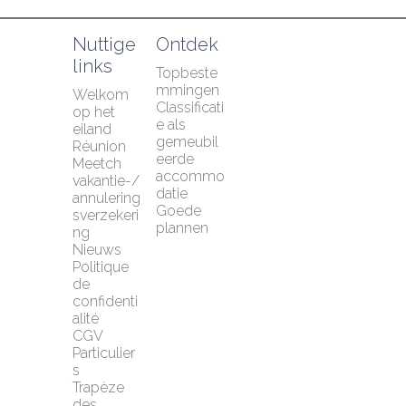
Nuttige 
Ontdek
links
Topbeste
mmingen
Welkom 
Classificati
op het 
e als 
eiland 
gemeubil
Réunion
eerde 
Meetch 
accommo
vakantie-/
datie
annulering
Goede 
sverzekeri
plannen
ng
Nieuws
Politique 
de 
confidenti
alité
CGV 
Particulier
s
Trapèze 
des 