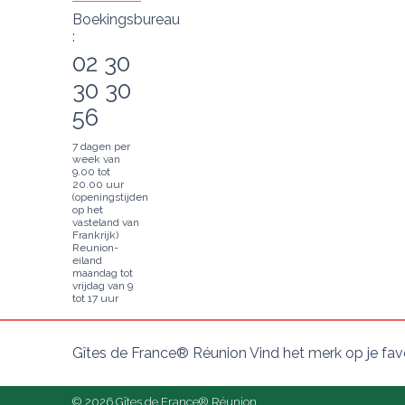
Boekingsbureau
:
02 30
30 30
56
7 dagen per
week van
9.00 tot
20.00 uur
(openingstijden
op het
vasteland van
Frankrijk)
Reunion-
eiland
maandag tot
vrijdag van 9
tot 17 uur
Gîtes de France® Réunion Vind het merk op je fav
© 2026 Gîtes de France® Réunion