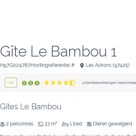
Gîte Le Bambou 1
H97G024787Hostingreferentie: #
Les Avirons
(
97425
)
Gîte
3 klantbeoordelingen beschikbaa
Gîtes Le Bambou
2 personnes
33 m²
1 bed
Dieren geweigerd