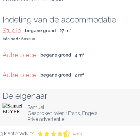
Indeling van de accommodatie
Studio
begane grond
27
 m
²
één bed 160x200
Autre pièce
begane grond
4
 m
²
Autre pièce
begane grond
2
 m
²
De eigenaar
Samuel
Gesproken talen :
Frans
, 
Engels
Privé advertentie
3 klantenadvies
(4,3/5)