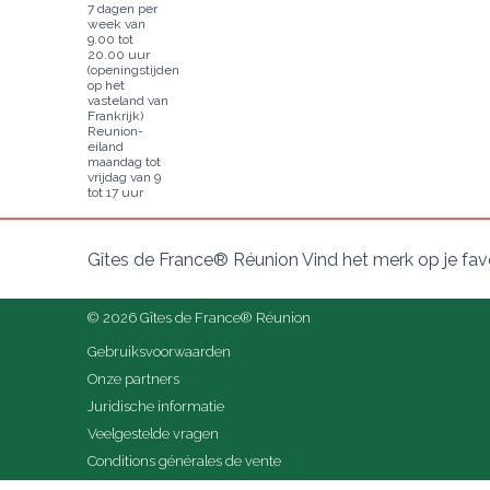
7 dagen per
week van
9.00 tot
20.00 uur
(openingstijden
op het
vasteland van
Frankrijk)
Reunion-
eiland
maandag tot
vrijdag van 9
tot 17 uur
Gîtes de France® Réunion Vind het merk op je fav
© 2026 Gîtes de France® Réunion
Gebruiksvoorwaarden
Onze partners
Juridische informatie
Veelgestelde vragen
Conditions générales de vente