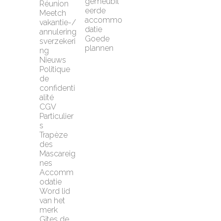
gemeubil
Réunion
eerde 
Meetch 
accommo
vakantie-/
datie
annulering
Goede 
sverzekeri
plannen
ng
Nieuws
Politique 
de 
confidenti
alité
CGV 
Particulier
s
Trapèze 
des 
Mascareig
nes
Accomm
odatie
Word lid 
van het 
merk 
Gîtes de 