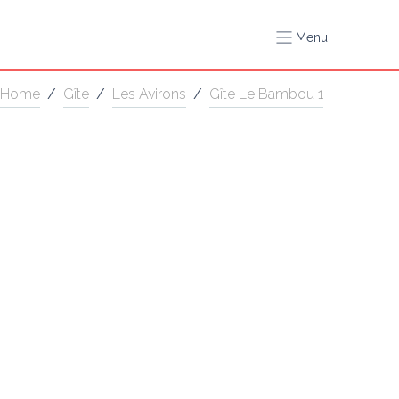
Menu
Home
/
Gîte
/
Les Avirons
/
Gîte Le Bambou 1