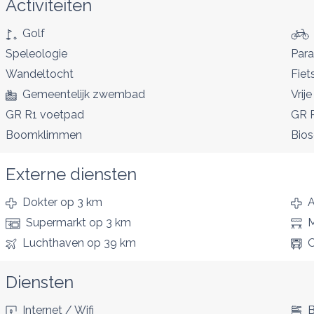
Activiteiten
Golf
Speleologie
Para
Wandeltocht
Fiet
Gemeentelijk zwembad
Vrije
GR R1 voetpad
GR 
Boomklimmen
Bio
Externe diensten
Dokter
op 3 km
A
Supermarkt
op 3 km
M
Luchthaven
op 39 km
O
Diensten
Internet / Wifi
B