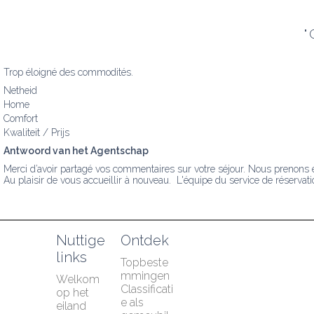
"
Trop éloigné des commodités.
Netheid
Home
Comfort
Kwaliteit / Prijs
Antwoord van het Agentschap
Merci d’avoir partagé vos commentaires sur votre séjour. Nous prenons e
Au plaisir de vous accueillir à nouveau.  L'équipe du service de réservati
Nuttige 
Ontdek
links
Topbeste
mmingen
Welkom 
Classificati
op het 
e als 
eiland 