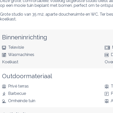
Deze grote, comfortabele, volledig uitgeruste studio biedt al
op een mooie tuin beplant met bomen, perfect om te ontspa
Grote studio van 35 m2, aparte doucheruimte en WC. Ter besc
koelkast.
Binneninrichting
Televisie
Wasmachines
D
Koelkast
Ove
Outdoormateriaal
Privé terras
T
Barbecue
P
Omheinde tuin
A