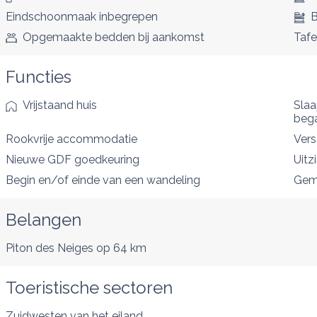
Eindschoonmaak inbegrepen
B
Opgemaakte bedden bij aankomst
Tafe
Functies
Vrijstaand huis
Sla
beg
Rookvrije accommodatie
Vers
Nieuwe GDF goedkeuring
Uitz
Begin en/of einde van een wandeling
Gem
Belangen
Piton des Neiges
op 64 km
Toeristische sectoren
Zuidwesten van het eiland