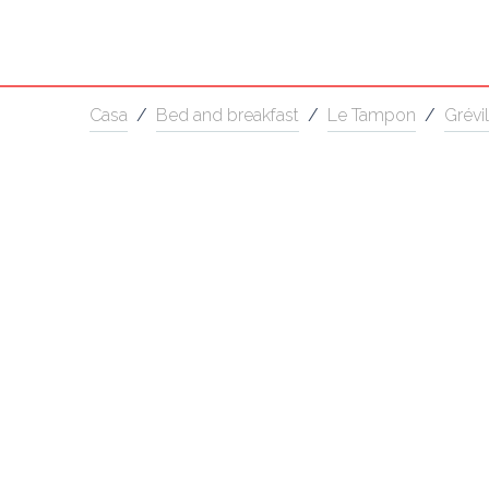
Casa
/
Bed and breakfast
/
Le Tampon
/
Grévil