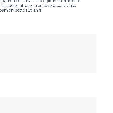
a padrona di casa vi accoglie in un ambiente 
 all'aperto attorno a un tavolo conviviale. 
ambini sotto i 10 anni.
