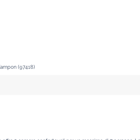
Tampon
(
97418
)