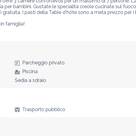
he offre 3 camere confortevoli per un massimo di 7 persone. L
ia per bambini. Gustate le specialità creole cucinate sul fuoco
 gratuita. I pasti della Table d'hôte sono a metà prezzo per i b
in famiglia!
Parcheggio privato
Piscina
Sedia a sdraio
Trasporto pubblico