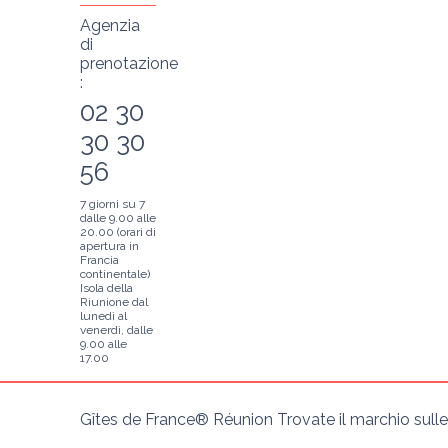
Agenzia
di
prenotazione
:
02 30
30 30
56
7 giorni su 7
dalle 9.00 alle
20.00 (orari di
apertura in
Francia
continentale)
Isola della
Riunione dal
lunedì al
venerdì, dalle
9.00 alle
17.00
Gîtes de France® Réunion Trovate il marchio sulle v