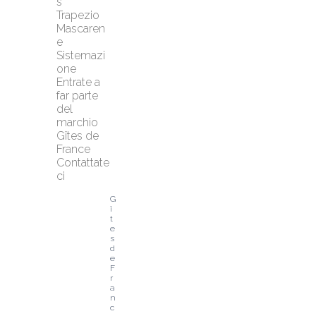
s
Trapezio 
Mascaren
e
Sistemazi
one
Entrate a 
far parte 
del 
marchio 
Gîtes de 
France
Contattate
ci
G
î
t
e
s 
d
e 
F
r
a
n
c