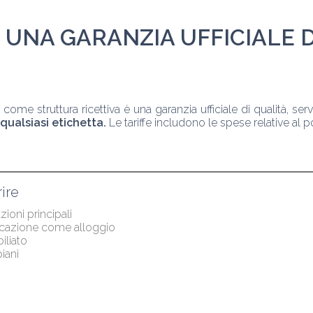
 UNA GARANZIA UFFICIALE D
ome struttura ricettiva è una garanzia ufficiale di qualità, serv
qualsiasi etichetta.
 Le tariffe includono le spese relative al
ire
zioni principali
icazione come alloggio 
liato
iani