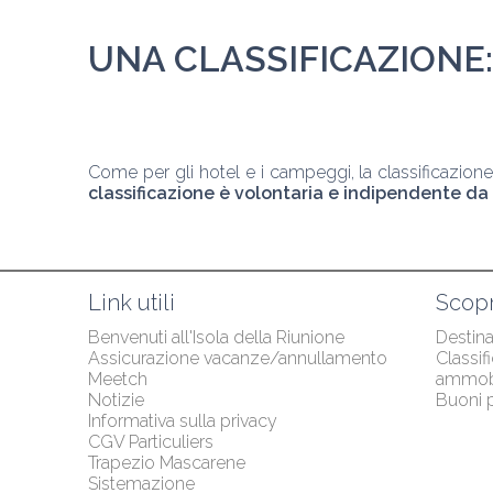
UNA CLASSIFICAZIONE:
Come per gli hotel e i campeggi, la classificazione c
classificazione è volontaria e indipendente da 
Link utili
Scopr
Benvenuti all'Isola della Riunione
Destina
Assicurazione vacanze/annullamento 
Classif
Meetch
ammobi
Notizie
Buoni p
Informativa sulla privacy
CGV Particuliers
Trapezio Mascarene
Sistemazione