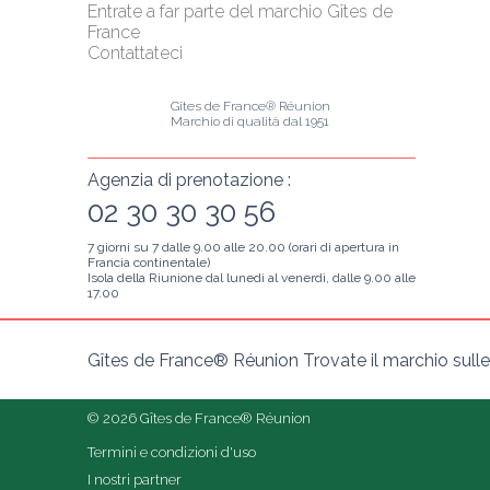
Entrate a far parte del marchio Gîtes de 
France
Contattateci
Gîtes de France® Réunion
Marchio di qualità dal 1951
Agenzia di prenotazione :
02 30 30 30 56
7 giorni su 7 dalle 9.00 alle 20.00 (orari di apertura in
Francia continentale)
Isola della Riunione dal lunedì al venerdì, dalle 9.00 alle
17.00
Gîtes de France® Réunion Trovate il marchio sulle v
© 2026 Gîtes de France® Réunion
Termini e condizioni d'uso
I nostri partner