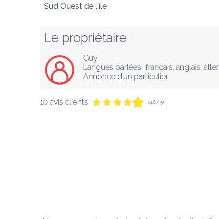
Sud Ouest de l'île
Le propriétaire
Guy
Langues parlées :
français
, 
anglais
, 
all
Annonce d’un particulier
10 avis clients
(4,8 / 5)