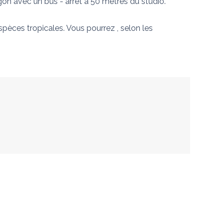
gon avec un bus - arrêt à 50 mètres du studio. 
pèces tropicales. Vous pourrez , selon les 