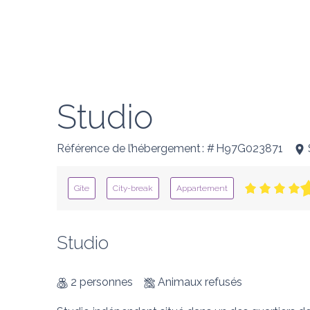
Studio
Référence de l’hébergement : # H97G023871
Gîte
City-break
Appartement
Studio
2 personnes
Animaux refusés