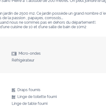
Saint-Pierre a` l altitude de 200 mètres. On peut joindre le la
 un jardin de 2500 m2. Ce jardin possède un grand nombre d 'es
s de la passion , papayes, corrosols... 

quand nous ne sommes pas en dehors du département!. 

une cuisine de 10 et d'une salle de bain de 10m2
Micro-ondes
Réfrigérateur
Draps fournis
Linge de toilette fourni
Linge de table fourni