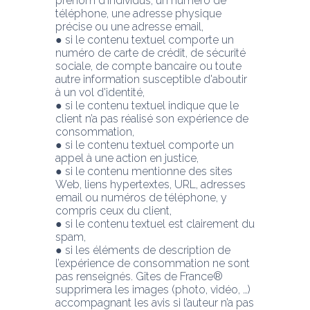
prénom d'individus, un numéro de 
téléphone, une adresse physique 
précise ou une adresse email,
● si le contenu textuel comporte un 
numéro de carte de crédit, de sécurité 
sociale, de compte bancaire ou toute 
autre information susceptible d'aboutir 
à un vol d'identité,
● si le contenu textuel indique que le 
client n’a pas réalisé son expérience de 
consommation,
● si le contenu textuel comporte un 
appel à une action en justice,
● si le contenu mentionne des sites 
Web, liens hypertextes, URL, adresses 
email ou numéros de téléphone, y 
compris ceux du client,
● si le contenu textuel est clairement du 
spam,
● si les éléments de description de 
l’expérience de consommation ne sont 
pas renseignés. Gîtes de France® 
supprimera les images (photo, vidéo, …) 
accompagnant les avis si l’auteur n’a pas 