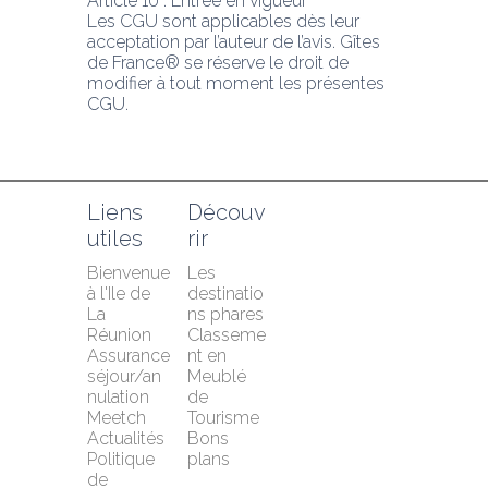
Article 10 : Entrée en vigueur
Les CGU sont applicables dès leur 
acceptation par l’auteur de l’avis. Gîtes 
de France® se réserve le droit de 
modifier à tout moment les présentes 
CGU.
Liens 
Découv
utiles
rir
Bienvenue 
Les 
à l'Ile de 
destinatio
La 
ns phares
Réunion
Classeme
Assurance 
nt en 
séjour/an
Meublé 
nulation 
de 
Meetch
Tourisme
Actualités
Bons 
Politique 
plans
de 