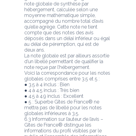
note globale de synthèse par 
hébergement, calculée selon une 
moyenne mathématique simple, 
accompagné du nombre total d’avis 
qu’elle agrège. Cette note ne tient 
compte que des notes des avis 
déposés dans un délai inférieur ou égal 
au délai de péremption, qui est de
deux ans.
La note globale est par ailleurs assortie 
d’un libellé permettant de qualifier la 
note reçue par l’hébergement.
Voici la correspondance pour les notes 
globales comprises entre 3.5 et 5 :
● 3.5 à 4 inclus : Bien
● 4 à 4.5 inclus : Très bien
● 4.5 à 4.9 inclus : Excellent
● 5 : Superbe Gîtes de France® ne 
mettra pas de libellé pour les notes 
globales inférieures à 3.5.
6.3 Information sur l’auteur de l’avis – 
Gîtes de France® distingue les 
informations du profil visibles par le 