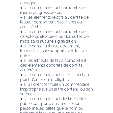
engagée,
● si le contenu textuel comporte des 
injures ou grossièretés,
● si les éléments relatifs à l’identité de 
l’auteur comportent des injures ou 
grossièretés,
● si le contenu textuel comporte des 
caractères aléatoires ou des suites de 
mots sans aucune signification,
● si le contenu (texte, document, 
image…) est sans rapport avec le sujet 
noté,
● si les attributs de l’avis comportent 
des éléments concrets de conflits 
d’intérêts,
● si le contenu textuel est mal écrit au 
point d'en être inintelligible,
● si un client formule un commentaire 
inapproprié sur un autre contenu ou son 
auteur,
● si le contenu textuel destiné à être 
publié comporte des informations 
personnelles, telles que le nom ou 