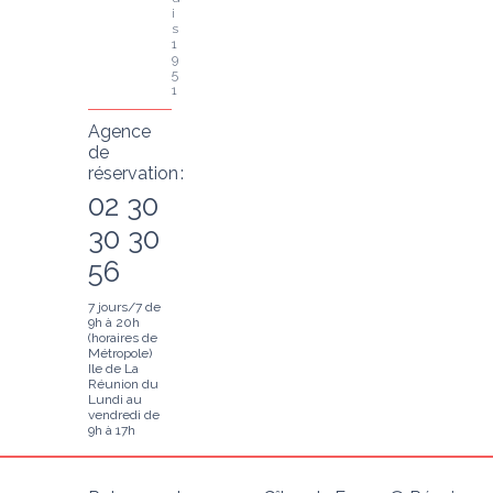
i
s 
1
9
5
1
Agence
de
réservation :
02 30
30 30
56
7 jours/7 de
9h à 20h
(horaires de
Métropole)
Ile de La
Réunion du
Lundi au
vendredi de
9h à 17h