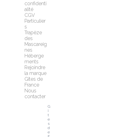
confidenti
alité
CGV 
Particulier
s
Trapèze 
des 
Mascareig
nes
Héberge
ments
Rejoindre 
la marque 
Gîtes de 
France
Nous 
contacter
G
î
t
e
s 
d
e 
F