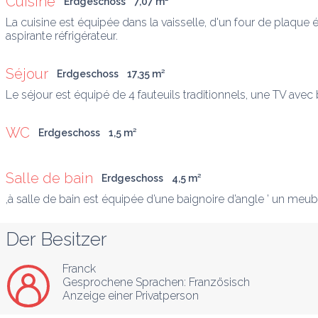
Cuisine
Erdgeschoss
7,07
 m
²
La cuisine est équipée dans la vaisselle, d'un four de plaque 
aspirante réfrigérateur.
Séjour
Erdgeschoss
17,35
 m
²
Le séjour est équipé de 4 fauteuils traditionnels, une TV ave
WC
Erdgeschoss
1,5
 m
²
Salle de bain
Erdgeschoss
4,5
 m
²
,à salle de bain est équipée d’une baignoire d’angle ’ un meub
Der Besitzer
Franck
Gesprochene Sprachen:
Französisch
Anzeige einer Privatperson