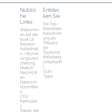
Nützlic
Entdec
he 
ken Sie
Links
Die Top-
Reiseziele
Willkomm
Klassifizier
en auf der 
ung als 
Insel La 
"Meublé 
Réunion
de 
Aufenthalt
Tourisme" 
s-/Stornie
(Möblierte 
rungsversi
Unterkunft
cherung 
)
Meetch
Gute 
Nachricht
Tipps
en
Datensch
utzrichtlini
e
CGV 
Particulier
s
Trapez der 