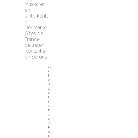
Maskaren
en
Unterkünft
e
Der Marke 
Gîtes de 
France 
beitreten
Kontaktier
en Sie uns
G
î
t
e
s 
d
e 
F
r
a
n
c
e
® 
R
é
u