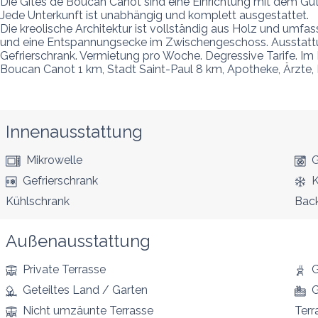
Die Gîtes de Boucan Canot sind eine Einrichtung mit dem Güt
Jede Unterkunft ist unabhängig und komplett ausgestattet.

Die kreolische Architektur ist vollständig aus Holz und umf
und eine Entspannungsecke im Zwischengeschoss. Ausstattung
Gefrierschrank. Vermietung pro Woche. Degressive Tarife. Im
Boucan Canot 1 km, Stadt Saint-Paul 8 km, Apotheke, Ärzte,
Innenausstattung
Mikrowelle
G
Gefrierschrank
K
Kühlschrank
Bac
Außenausstattung
Private Terrasse
G
Geteiltes Land / Garten
G
Nicht umzäunte Terrasse
Terr