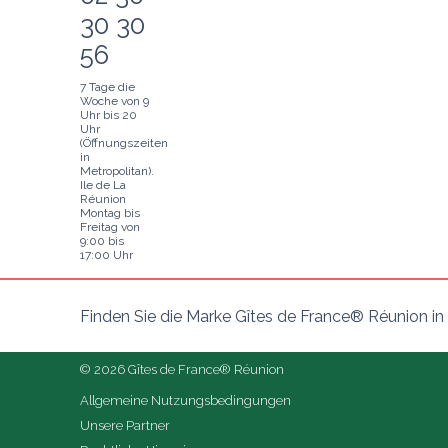
30 30
56
7 Tage die
Woche von 9
Uhr bis 20
Uhr
(Öffnungszeiten
in
Metropolitan).
Ile de La
Réunion
Montag bis
Freitag von
9:00 bis
17:00 Uhr
Finden Sie die Marke Gîtes de France® Réunion i
© 2026 Gîtes de France® Réunion
Allgemeine Nutzungsbedingungen
Unsere Partner