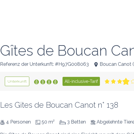
Gîtes de Boucan Can
Referenz der Unterkunft: #H97G008063
Boucan Canot
(
All-inclusive-Tarif
Unterkunft
Les Gites de Boucan Canot n° 138
4 Personen
50 m²
3 Betten
Abgelehnte Tier