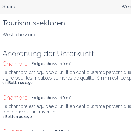
Strand
Wen
Tourismussektoren
Westliche Zone
Anordnung der Unterkunft
Chambre
Erdgeschoss
10
 m
²
La chambre est équipée d'un lit en cent quarante parcent qu
signe pour les meubles sombres de qualité féminin est-ce q
ein Bett 140x190
Chambre
Erdgeschoss
10
 m
²
La chambre est équipée d'un lit en cent quarante parcent quat
personne est un traversin
2 Betten 90x190