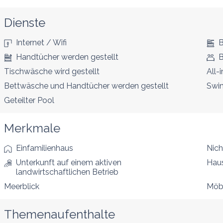
Dienste
Internet / Wifi
B
Handtücher werden gestellt
B
Tischwäsche wird gestellt
All-
Bettwäsche und Handtücher werden gestellt
Swi
Geteilter Pool
Merkmale
Einfamilienhaus
Nich
Unterkunft auf einem aktiven
Haus
landwirtschaftlichen Betrieb
Meerblick
Möbl
Themenaufenthalte