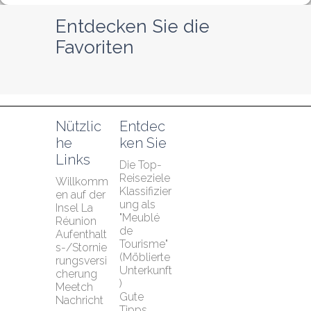
Entdecken Sie die 
Favoriten
Nützlic
Entdec
he 
ken Sie
Links
Die Top-
Reiseziele
Willkomm
Klassifizier
en auf der 
ung als 
Insel La 
"Meublé 
Réunion
de 
Aufenthalt
Tourisme" 
s-/Stornie
(Möblierte 
rungsversi
Unterkunft
cherung 
)
Meetch
Gute 
Nachricht
Tipps