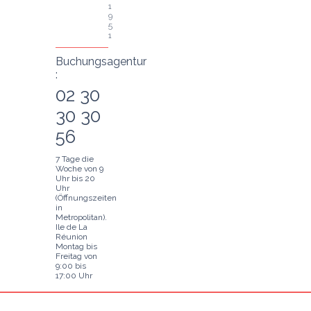
1
9
5
1
Buchungsagentur
:
02 30
30 30
56
7 Tage die
Woche von 9
Uhr bis 20
Uhr
(Öffnungszeiten
in
Metropolitan).
Ile de La
Réunion
Montag bis
Freitag von
9:00 bis
17:00 Uhr