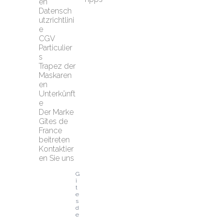
en
Datensch
utzrichtlini
e
CGV 
Particulier
s
Trapez der 
Maskaren
en
Unterkünft
e
Der Marke 
Gîtes de 
France 
beitreten
Kontaktier
en Sie uns
G
î
t
e
s 
d
e 