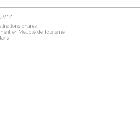
vrir
tinations phares
ment en Meublé de Tourisme
lans