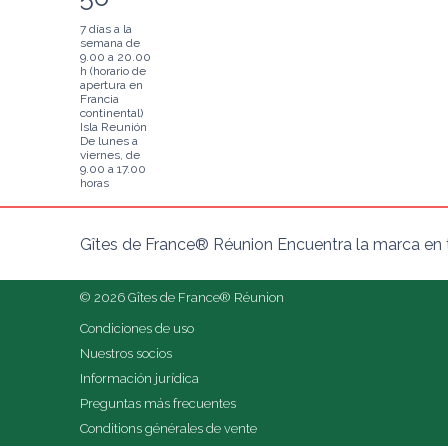
7 días a la
semana de
9.00 a 20.00
h (horario de
apertura en
Francia
continental)
Isla Reunión
De lunes a
viernes, de
9.00 a 17.00
horas
Gîtes de France® Réunion Encuentra la marca en t
© 2026 Gîtes de France® Réunion
Condiciones de uso
Nuestros socios
Información jurídica
Preguntas más frecuentes
Conditions générales de vente