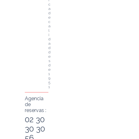
r
c
a 
d
e 
c
a
l
i
d
a
d 
d
e
s
d
e 
1
9
5
1
Agencia
de
reservas :
02 30
30 30
56