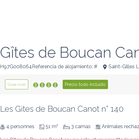
Gîtes de Boucan Can
H97G008064Referencia de alojamiento: #
Saint-Gilles 
Precio todo incluido
Casa rural
Les Gites de Boucan Canot n° 140
4 personnes
51 m²
3 camas
Animales recha