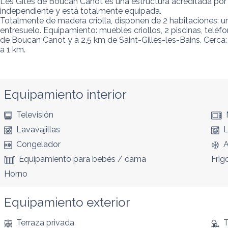
Les Gîtes de Boucan Canot es una estructura acreditada por G
independiente y está totalmente equipada.

Totalmente de madera criolla, disponen de 2 habitaciones: 
entresuelo. Equipamiento: muebles criollos, 2 piscinas, teléf
de Boucan Canot y a 2,5 km de Saint-Gilles-les-Bains. Cerca:
a 1 km.
Equipamiento interior
Televisión
Lavavajillas
L
Congelador
A
Equipamiento para bebés / cama
Frigo
Horno
Equipamiento exterior
Terraza privada
T