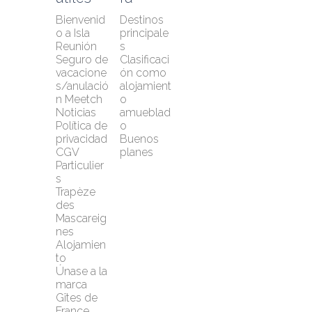
Bienvenid
Destinos 
o a Isla 
principale
Reunión
s
Seguro de 
Clasificaci
vacacione
ón como 
s/anulació
alojamient
n Meetch
o 
Noticias
amueblad
Política de 
o
privacidad
Buenos 
CGV 
planes
Particulier
s
Trapèze 
des 
Mascareig
nes
Alojamien
to
Únase a la 
marca 
Gîtes de 
France