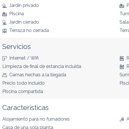
Jardín privado
P
Piscina
Tum
Jardín cerrado
Sala
Terraza no cerrada
Terr
Servicios
Internet / Wifi
R
Limpieza de final de estancia incluida
R
Camas hechas a la llegada
Sumi
Precio todo incluido
Pisc
Piscina compartida
Características
Alojamiento para no fumadores
A
Casa de una sola planta