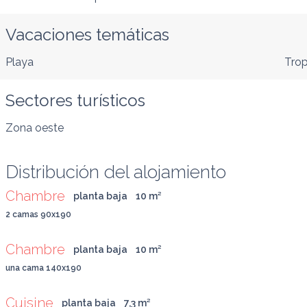
Vacaciones temáticas
Playa
Trop
Sectores turísticos
Zona oeste
Distribución del alojamiento
Chambre
planta baja
10
 m
²
2 camas 90x190
Chambre
planta baja
10
 m
²
una cama 140x190
Cuisine
planta baja
7,3
 m
²