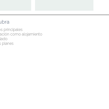
ubra
s principales
cación como alojamiento 
lado
 planes