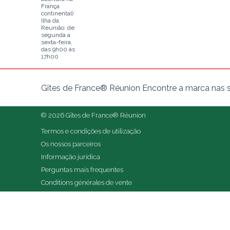
França
continental)
Ilha da
Reunião: de
segunda a
sexta-feira,
das 9h00 às
17h00
Gîtes de France® Réunion Encontre a marca nas s
© 2026 Gîtes de France® Réunion
Termos e condições de utilização
Os nossos parceiros
Informação jurídica
Perguntas mais frequentes
Conditions générales de vente