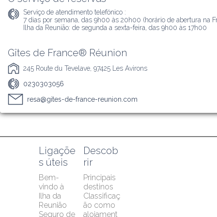
Serviço de atendimento telefónico :
7 dias por semana, das 9h00 às 20h00 (horário de abertura na Fra
Ilha da Reunião: de segunda a sexta-feira, das 9h00 às 17h00
Gîtes de France® Réunion
245 Route du Tevelave, 97425 Les Avirons
0230303056
resa@gites-de-france-reunion.com
Ligaçõe
Descob
s úteis
rir
Bem-
Principais 
vindo à 
destinos
Ilha da 
Classificaç
Reunião
ão como 
Seguro de 
alojament