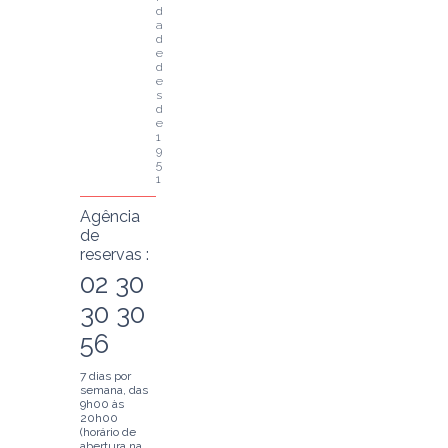
d
a
d
e 
d
e
s
d
e 
1
9
5
1
Agência
de
reservas :
02 30
30 30
56
7 dias por
semana, das
9h00 às
20h00
(horário de
abertura na