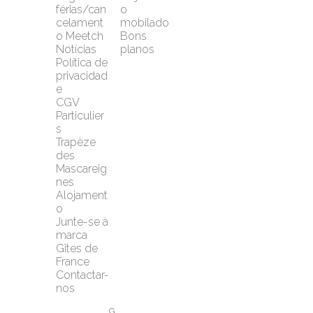
férias/can
o 
celament
mobilado
o Meetch
Bons 
Notícias
planos
Política de 
privacidad
e
CGV 
Particulier
s
Trapèze 
des 
Mascareig
nes
Alojament
o
Junte-se à 
marca 
Gîtes de 
France
Contactar-
nos
G