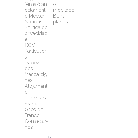
férias/can
o 
celament
mobilado
o Meetch
Bons 
Notícias
planos
Política de 
privacidad
e
CGV 
Particulier
s
Trapèze 
des 
Mascareig
nes
Alojament
o
Junte-se à 
marca 
Gîtes de 
France
Contactar-
nos
G