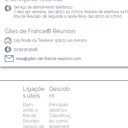
Serviço de atendimento telefónico :
7 dias por semana, das 9h00 às 20h00 (horário de abertura na Fra
Ilha da Reunião: de segunda a sexta-feira, das 9h00 às 17h00
Gîtes de France® Réunion
245 Route du Tevelave, 97425 Les Avirons
0230303056
resa@gites-de-france-reunion.com
Ligaçõe
Descob
s úteis
rir
Bem-
Principais 
vindo à 
destinos
Ilha da 
Classificaç
Reunião
ão como 
Seguro de 
alojament