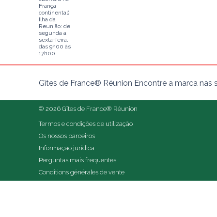
França
continental)
Ilha da
Reunião: de
segunda a
sexta-feira,
das 9h00 às
17h00
Gîtes de France® Réunion Encontre a marca nas s
© 2026 Gîtes de France® Réunion
Termos e condições de utilização
Os nossos parceiros
Informação jurídica
Perguntas mais frequentes
Conditions générales de vente