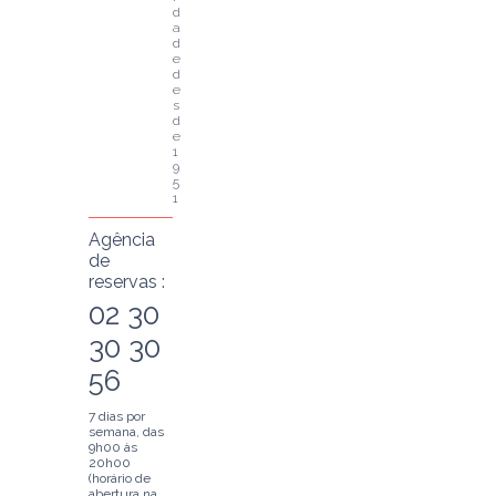
d
a
d
e 
d
e
s
d
e 
1
9
5
1
Agência
de
reservas :
02 30
30 30
56
7 dias por
semana, das
9h00 às
20h00
(horário de
abertura na