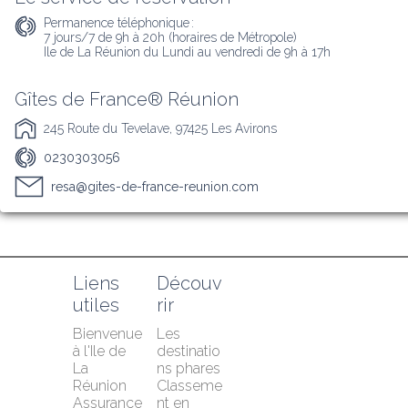
Permanence téléphonique :
7 jours/7 de 9h à 20h (horaires de Métropole)

Ile de La Réunion du Lundi au vendredi de 9h à 17h
Gîtes de France® Réunion
245 Route du Tevelave, 97425 Les Avirons
0230303056
resa@gites-de-france-reunion.com
Liens 
Découv
utiles
rir
Bienvenue 
Les 
à l'Ile de 
destinatio
La 
ns phares
Réunion
Classeme
Assurance 
nt en 