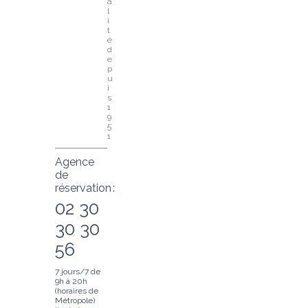
a
l
i
t
é 
d
e
p
u
i
s 
1
9
5
1
Agence
de
réservation :
02 30
30 30
56
7 jours/7 de
9h à 20h
(horaires de
Métropole)