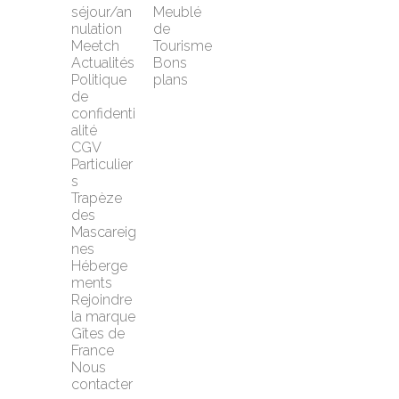
séjour/an
Meublé 
nulation 
de 
Meetch
Tourisme
Actualités
Bons 
Politique 
plans
de 
confidenti
alité
CGV 
Particulier
s
Trapèze 
des 
Mascareig
nes
Héberge
ments
Rejoindre 
la marque 
Gîtes de 
France
Nous 
contacter